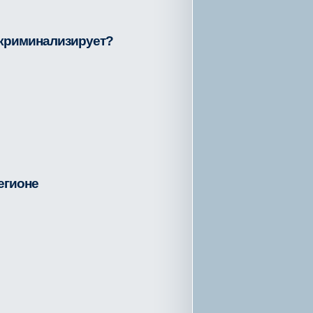
 криминализирует?
егионе