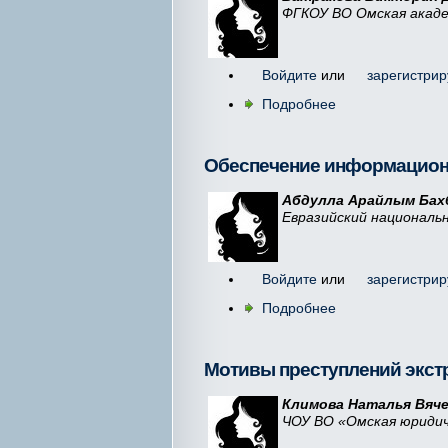
ФГКОУ ВО Омская акаде
Войдите
или
зарегистрир
Подробнее
Обеспечение информационн
Абдулла Арайлым Бах
Евразийский национальн
Войдите
или
зарегистрир
Подробнее
Мотивы преступлений экст
Климова Наталья Вяче
ЧОУ ВО «Омская юридич