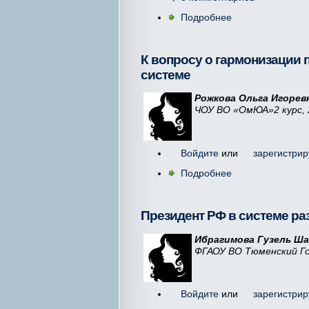
Подробнее
К вопросу о гармонизации 
системе
Рожкова Ольга Игоревн
ЧОУ ВО «ОмЮА»2 курс, 
Войдите
или
зарегистрир
Подробнее
Президент РФ в системе ра
Ибрагимова Гузель Ш
ФГАОУ ВО Тюменский Г
Войдите
или
зарегистрир