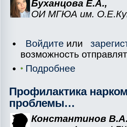
Буханцова Е.А.,
ОИ МГЮА им. О.Е.К
Войдите
или
зарегис
возможность отправля
Подробнее
Профилактика нарком
проблемы…
Константинов
В.А