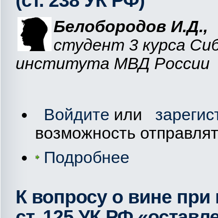
(ст. 238 УК РФ)
Белобородов И.Д.,
cтудент 3 курса Си
института МВД России
Войдите
или
зарегис
возможность отправля
Подробнее
К вопросу о вине при
ст. 125 УК РФ «оставл