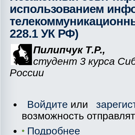
использованием инф
телекоммуникационных 
228.1 УК РФ)
Пилипчук
Т.Р.
,
студент 3 курса С
России
Войдите
или
зарегис
возможность отправля
Подробнее