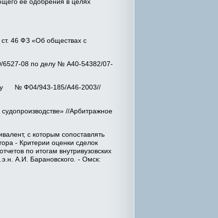
ющего ее одобрения в целях
 ст. 46 ФЗ «Об обществах с
0/6527-08 по делу № А40-54382/07-
делу № Ф04/943-185/А46-2003//
 судопроизводстве» //Арбитражное
ивалент, с которым сопоставлять
ора - Критерии оценки сделок
отчетов по итогам внутривузовских
.н. А.И. Барановского. - Омск: