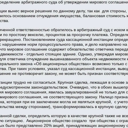
ределение арбитражного суда об утверждении мирового соглашени
ции вынес верное решение по данному делу, так как для стороны,
вилось основанием отчуждения имущества, балансовая стоимость 
ства.
иченной ответственностью обратилось в арбитражный суд с иском 
и по простому векселю, процентов за просрочку платежа. Опреде
прекращено. Постановлением суда кассационной инстанции опред
с нарушением норм процессуального права, и дело направлено на
что мировое соглашение содержит обязательство ответчика передат
движимости - отдельно стоящее здание. Однако, утверждая миров
 для ответчика отчуждение вышеназванного объекта недвижимости 
едерального закона «Об акционерных обществах» возможно только с
ва. При таких условиях, указал суд кассационной инстанции, выво
шение не противоречит закону, не может быть признан соответству
анции трудно не согласиться. Крупная сделка, лежащая в основе 
редусмотренном законодательством. Очевидно, что в обоих вышеп
я мирового соглашения, явилась завуалированной не только для ст
мирового соглашения, не соответствующего закону. Налицо призна
лка, которая при ее заключении могла не являться крупной, с уче
ельства между сторонами), трансформировалась в крупную сделку
анной сделки, определить которую в качестве крупной также не вс
ую ситуацию. Акционерное общество создало три общества с огран
орых было представлено 20% акций, принадлежащих акционерному 