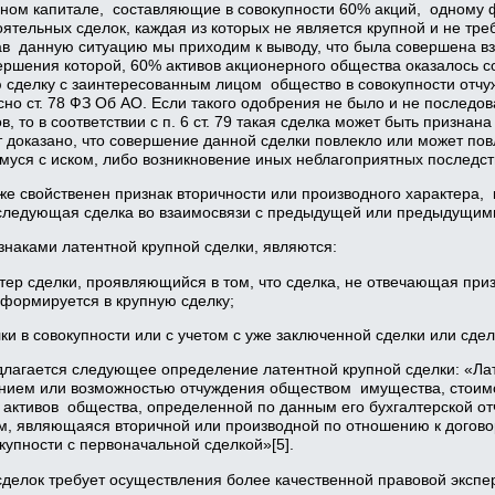
вном капитале, составляющие в совокупности 60% акций, одному 
ятельных сделок, каждая из которых не является крупной и не тре
в данную ситуацию мы приходим к выводу, что была совершена вз
ершения которой, 60% активов акционерного общества оказалось с
 сделку с заинтересованным лицом общество в совокупности отчуж
сно ст. 78 ФЗ Об АО. Если такого одобрения не было и не послед
 то в соответствии с п. 6 ст. 79 такая сделка может быть признан
 доказано, что совершение данной сделки повлекло или может пов
муся с иском, либо возникновение иных неблагоприятных последст
е свойственен признак вторичности или производного характера, 
следующая сделка во взаимосвязи с предыдущей или предыдущим
наками латентной крупной сделки, являются:
тер сделки, проявляющийся в том, что сделка, не отвечающая при
формируется в крупную сделку;
ки в совокупности или с учетом с уже заключенной сделки или сд
длагается следующее определение латентной крупной сделки: «Лат
дением или возможностью отчуждения обществом имущества, стоимо
 активов общества, определенной по данным его бухгалтерской отч
м, являющаяся вторичной или производной по отношению к догов
купности с первоначальной сделкой»[5].
делок требует осуществления более качественной правовой экспе