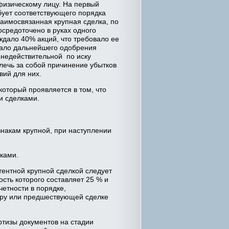
физическому лицу. На первый
бует соответствующего порядка
аимосвязанная крупная сделка, по
осредоточено в руках одного
дало 40% акций, что требовало ее
овало дальнейшего одобрения
а недействительной по иску
лечь за собой причинение убытков
вий для них.
который проявляется в том, что
и сделками.
знакам крупной, при наступлении
елками.
ентной крупной сделкой следует
сть которого составляет 25 % и
етности в порядке,
ору или предшествующей сделке
ртизы документов на стадии