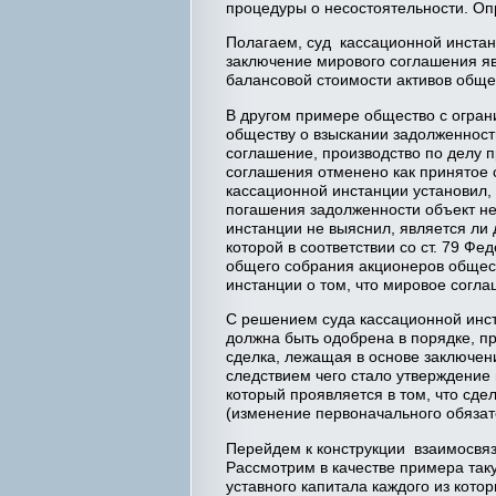
процедуры о несостоятельности. Оп
Полагаем, суд кассационной инстан
заключение мирового соглашения я
балансовой стоимости активов обще
В другом примере общество с огран
обществу о взыскании задолженност
соглашение, производство по делу 
соглашения отменено как принятое 
кассационной инстанции установил, 
погашения задолженности объект не
инстанции не выяснил, является ли
которой в соответствии со ст. 79 Ф
общего собрания акционеров общест
инстанции о том, что мировое согла
С решением суда кассационной инст
должна быть одобрена в порядке, п
сделка, лежащая в основе заключени
следствием чего стало утверждение 
который проявляется в том, что сде
(изменение первоначального обязат
Перейдем к конструкции взаимосвяз
Рассмотрим в качестве примера так
уставного капитала каждого из кот