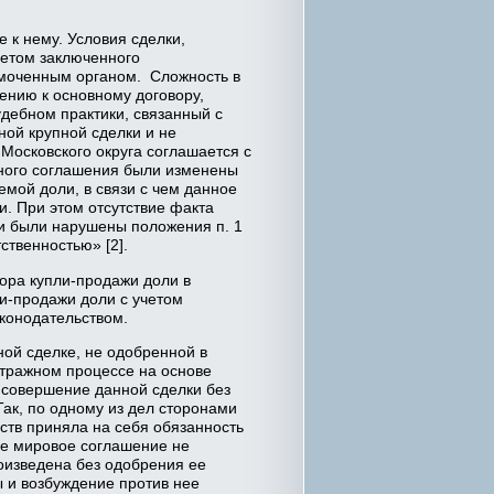
 к нему. Условия сделки,
четом заключенного
омоченным органом. Сложность в
ению к основному договору,
удебном практики, связанный с
ой крупной сделки и не
Московского округа соглашается с
ьного соглашения были изменены
мой доли, в связи с чем данное
. При этом отсутствие факта
ии были нарушены положения п. 1
ственностью» [2].
ора купли-продажи доли в
и-продажи доли с учетом
конодательством.
ой сделке, не одобренной в
итражном процессе на основе
 совершение данной сделки без
Так, по одному из дел сторонами
ств приняла на себя обязанность
ое мировое соглашение не
оизведена без одобрения ее
 и возбуждение против нее