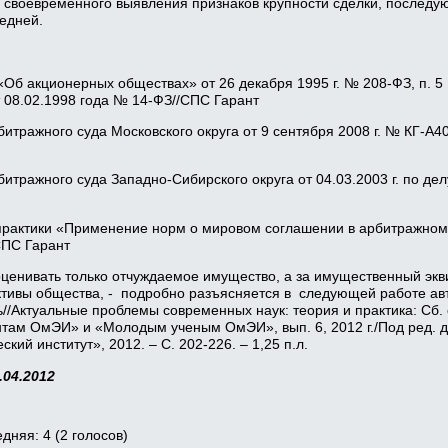
я своевременного выявления признаков крупности сделки, последу
едней.
 «Об акционерных обществах» от 26 декабря 1995 г. № 208-ФЗ, п. 5
 08.02.1998 года № 14-ФЗ//СПС Гарант
итражного суда Московского округа от 9 сентября 2008 г. № КГ-А4
битражного суда Западно-Сибирского округа от 04.03.2003 г. по 
 практики «Применение норм о мировом соглашении в арбитражном
СПС Гарант
т оценивать только отчуждаемое имущество, а за имущественный экв
тивы общества, - подробно разъясняется в следующей работе авт
//Актуальные проблемы современных наук: теория и практика: Сб. 
нтам ОмЭИ» и «Молодым ученым ОмЭИ», вып. 6, 2012 г./Под ред. д.э
ий институт», 2012. – С. 202-226. – 1,25 п.л.
04.2012
едняя:
4
(
2
голосов)