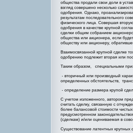
общества продали свои доли в уста
взгляд совершено несколько самосто
одобрения. Однако, проанализирова
результатам последовательного сов
физического лица. Совершая вторую
одобрения в качестве крупной согла
сделки общим собранием акционеров,
общества или акционера, если будет
обществу или акционеру, обративше
Взаимосвязанной крупной сделке тож
одобрению подлежит вторая или по
Таким образом, специальными приз
- вторичный или производный харак
определенных обстоятельств, транс
- определение размера крупой сдел
С учетом изложенного, автором пре
считать сделку, связанную с отчуж
более балансовой стоимости чистых
предусмотренном законодательство
(сделкам) и/или оцениваемая в сово
Существование латентных крупных с