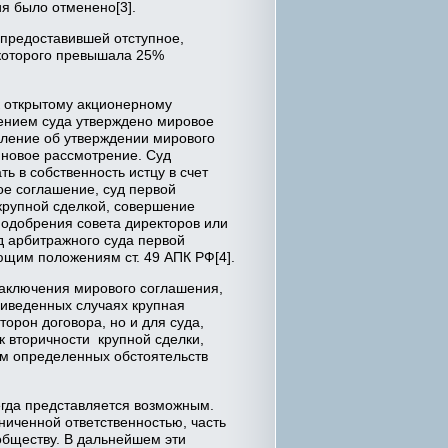
я было отменено[3].
 предоставившей отступное,
которого превышала 25%
к открытому акционерному
лением суда утверждено мировое
еление об утверждении мирового
 новое рассмотрение. Суд
ь в собственность истцу в счет
ое соглашение, суд первой
крупной сделкой, совершение
 одобрения совета директоров или
д арбитражного суда первой
ющим положениям ст. 49 АПК РФ[4].
заключения мирового соглашения,
риведенных случаях крупная
орон договора, но и для суда,
к вторичности крупной сделки,
том определенных обстоятельств
.
егда представляется возможным.
иченной ответственностью, часть
обществу. В дальнейшем эти