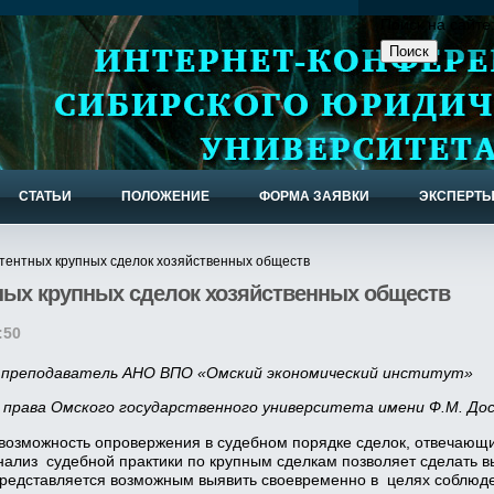
Поиск на сайте
СТАТЬИ
ПОЛОЖЕНИЕ
ФОРМА ЗАЯВКИ
ЭКСПЕРТ
тентных крупных сделок хозяйственных обществ
тных крупных сделок хозяйственных обществ
:50
. преподаватель АНО ВПО «Омский экономический институт»
 права Омского государственного университета имени Ф.М. До
возможность опровержения в судебном порядке сделок, отвечающи
нализ судебной практики по крупным сделкам позволяет сделать 
 представляется возможным выявить своевременно в целях соблюде