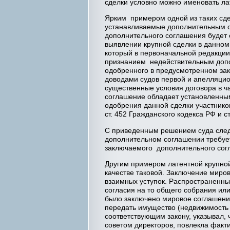
сделки условно можно именовать ла
Ярким примером одной из таких сде
устанавливаемые дополнительным со
дополнительного соглашения будет 
выявлении крупной сделки в данном
который в первоначальной редакции 
признанием недействительным допо
одобренного в предусмотренном зак
доводами судов первой и апелляцио
существенные условия договора в ч
соглашение обладает установленным
одобрения данной сделки участнико
ст. 452 Гражданского кодекса РФ и 
С приведенным решением суда следу
дополнительном соглашении требует
заключаемого дополнительного согл
Другим примером латентной крупной
качестве таковой. Заключение миро
взаимных уступок. Распространенны
согласия на то общего собрания или
было заключено мировое соглашение
передать имущество (недвижимость 
соответствующим закону, указывал,
советом директоров, повлекла факт