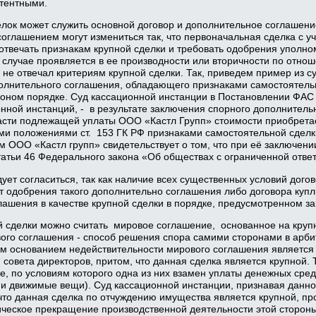
тентными.
лок может служить основной договор и дополнительное соглашение
глашением могут измениться так, что первоначальная сделка с у
отвечать признакам крупной сделки и требовать одобрения уполн
 случае проявляется в ее производности или вторичности по отнош
не отвечал критериям крупной сделки. Так, приведем пример из с
лнительного соглашения, обладающего признаками самостоятельн
оном порядке. Суд кассационной инстанции в Постановлении ФАС 
нной инстанций, - в результате заключения спорного дополнител
асти подлежащей уплаты ООО «Кастл Групп» стоимости приобретае
и положениями ст. 153 ГК РФ признаками самостоятельной сделки
м ООО «Кастл групп» свидетельствует о том, что при её заключен
статьи 46 Федерального закона «Об обществах с ограниченной ответ
ет согласиться, так как наличие всех существенных условий догов
 одобрения такого дополнительно соглашения либо договора купл
ашения в качестве крупной сделки в порядке, предусмотренном за
 сделки можно считать мировое соглашение, основанное на крупн
вого соглашения - способ решения спора самими сторонами в арб
м основанием недействительности мирового соглашения является
 совета директоров, притом, что данная сделка является крупной. 
, по условиям которого одна из них взамен уплаты денежных сред
и движимые вещи). Суд кассационной инстанции, признавая данн
 что данная сделка по отчуждению имущества является крупной, пр
ическое прекращение производственной деятельности этой стороны