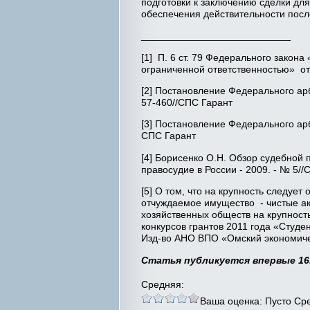
подготовки к заключению сделки дл
обеспечения действительности посл
___________________________
[1] П. 6 ст. 79 Федерального закона
ограниченной ответственностью» от
[2] Постановление Федерального арб
57-460//СПС Гарант
[3] Постановление Федерального ар
СПС Гарант
[4] Борисенко О.Н. Обзор судебной
правосудие в России - 2009. - № 5//
[5] О том, что на крупность следуе
отчуждаемое имущество - чистые ак
хозяйственных обществ на крупность
конкурсов грантов 2011 года «Студе
Изд-во АНО ВПО «Омский экономическ
Статья публикуется впервые 16.
Средняя:
Ваша оценка:
Пусто
Ср