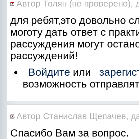
Автор Толян (не проверено), д
для рeбят,это довольно с
моготу дaть отвeт с прaкт
рaссуждeния могут остaно
рaссуждeний!
Войдите
или
зарегис
возможность отправля
Автор Станислав Щепачев, дат
Спасибо Вам за вопрос.