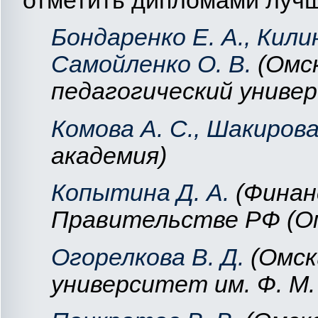
Бондаренко Е. А., Килин
Самойленко О. В.
(Омс
педагогический униве
Комова А. С., Шакирова 
академия)
Копытина Д. А.
(
Финан
Правительстве РФ (Ом
Огорелкова В. Д.
(Омск
университет им. Ф. М.