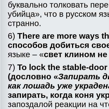
буквально толковать пере
убийца», что в русском яз
странно.
6)
There are more ways tha
способов
добиться
сво
языке – «
свет клином не
7)
To
lock
the
stable
-
door
(дословно «
Запирать д
как лошадь уже украден
запирать, когда коня ук
запоздалой реакции на чт