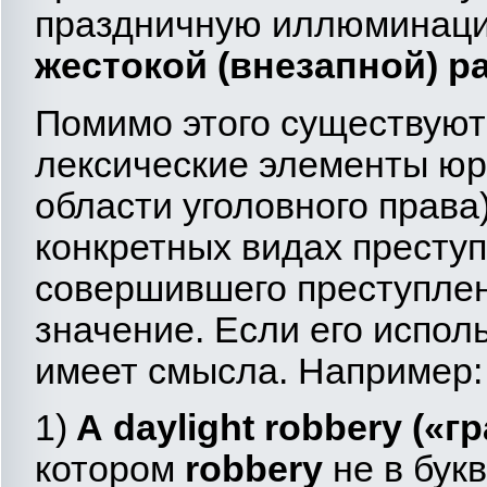
праздничную иллюминац
жестокой (внезапной) р
Помимо этого существую
лексические элементы юр
области уголовного прав
конкретных видах преступ
совершившего преступлен
значение. Если его исполь
имеет смысла. Например:
1)
A
daylight
robbery
(«г
котором
robbery
не в бук