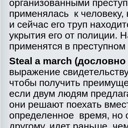
организованными преступ
применялась к человеку, 
и сейчас его труп находит
укрытия его от полиции. 
применятся в преступном 
Steal
a
march
(дословно 
выражение свидетельству
чтобы получить преимуще
если двум людям предлага
они решают поехать вмес
определенное время, но о
другому, идет раньше, че