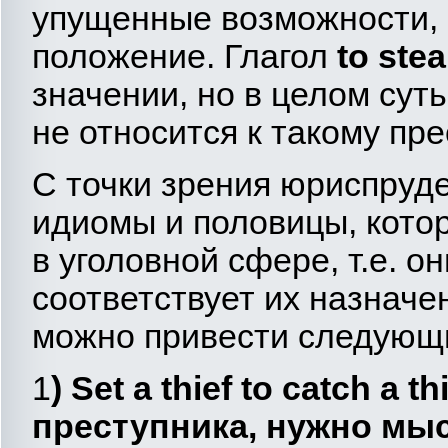
упущенные возможности, 
положение. Глагол
to
stea
значении, но в целом сут
не относится к такому пр
С точки зрения юриспруд
идиомы и половицы, кото
в уголовной сфере, т.е. о
соответствует их назначе
можно привести следующ
1
)
Set
a
thief
to
catch
a
th
преступника, нужно мыс