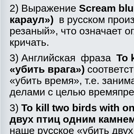
2) Выражение
Scream
bl
караул»)
в русском произ
резаный», что означает о
кричать.
3) Английская фраза
To
«убить врага»)
соответс
«убить время», т.е. зани
делами с целью времяпр
3)
To
kill
two
birds
with
o
двух птиц одним камнем
наше русское «убить двух