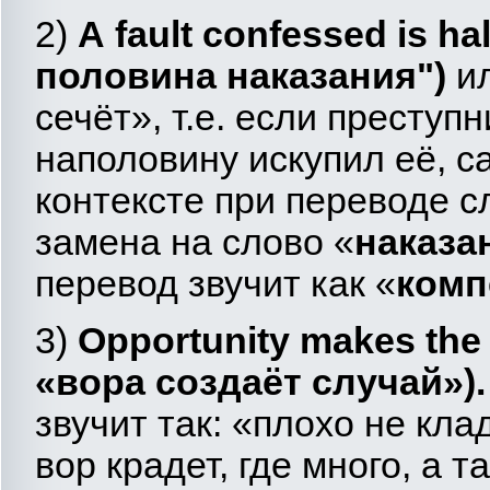
2)
A
fault
confessed
is
hal
половина наказания")
ил
сечёт», т.е. если преступ
наполовину искупил её, с
контексте при переводе с
замена на слово «
наказа
перевод звучит как «
комп
3)
Opportunity
makes
the
«
вора
создаёт
случай
»)
звучит так: «плохо не клад
вор крадет, где много, а 