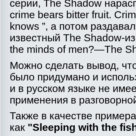
серии, The Shadow нарасп
crime bears bitter fruit. C
knows ”, а потом раздава
известный The Shadow-из
the minds of men?—The S
Можно сделать вывод, чт
было придумано и использ
и в русском языке не име
применения в разговорной
Также в качестве примера
как
"
Sleeping
with
the
fis