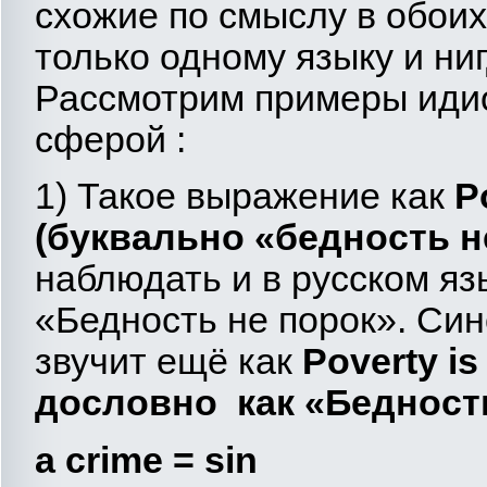
схожие по смыслу в обоих
только одному языку и ни
Рассмотрим примеры идио
сферой :
1) Такое выражение как
P
(буквально «бедность н
наблюдать и в русском язы
«Бедность не порок». Си
звучит ещё как
Poverty
is
дословно как «Бедность
a
crime
=
sin