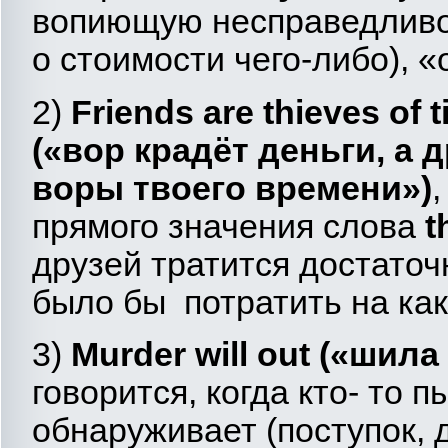
вопиющую несправедливо
о стоимости чего-либо), 
2)
Friends
are
thieves
of
t
(«вор крадёт деньги, а д
воры твоего времени»)
прямого значения слова
t
друзей тратится достаточ
было бы потратить на как
3)
M
urder will out («шил
говорится, когда кто- то п
обнаруживает (поступок, де