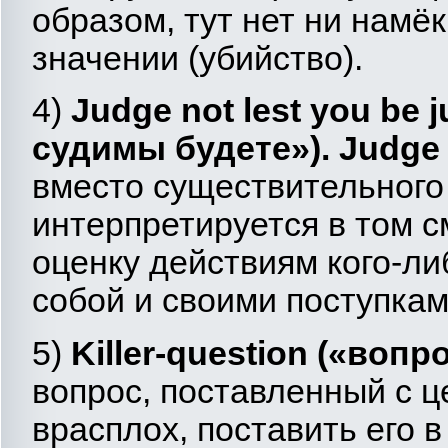
образом, тут нет ни намё
значении (убийство).
4)
Judge
not
lest
you
be
j
судимы будете»).
Judge
вместо существительного (
интерпретируется в том с
оценку действиям кого-ли
собой и своими поступкам
5)
Killer
-
question
(«вопро
вопрос, поставленный с ц
врасплох, поставить его 