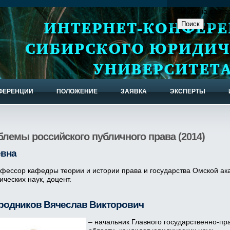
Поиск на сайте
ФЕРЕНЦИИ
ПОЛОЖЕНИЕ
ЗАЯВКА
ЭКСПЕРТЫ
лемы российского публичного права (2014)
евна
офессор кафедры теории и истории права и государства Омской ак
ческих наук, доцент.
родников Вячеслав Викторович
– начальник Главного государственно-пр