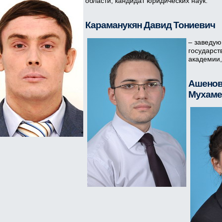
области, кандидат юридических наук.
Караманукян Давид Тониевич
– заведую
государст
академии,
Ашенов
Мухаме