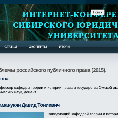
Поиск на сайте
СТАТЬИ
ЭКСПЕРТЫ
ИТОГИ
лемы российского публичного права (2015).
евна
офессор кафедры теории и истории права и государства Омской ак
ческих наук, доцент.
аманукян Давид Тониевич
– заведующий кафедрой теории и истори