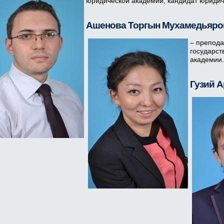
юридической академии, кандидат юридич
Ашенова Торгын Мухамедьяро
– препода
государст
академии.
Гузий 