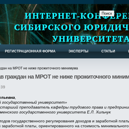
Поиск на сайте
РЕГИСТРАЦИОННАЯ ФОРМА
ЭКСПЕРТЫ
СТАТЬИ
ждан на МРОТ не ниже прожиточного минимума
в граждан на МРОТ не ниже прожиточного мини
:39
ильевна
,
 государственный университет»
: старший преподаватель кафедры трудового права и предпри
менского государственного университета Е.Л. Хильчук
одов государственного регулирования доходов и заработной плат
заработной платы, ориентированного на стоимость минимального н