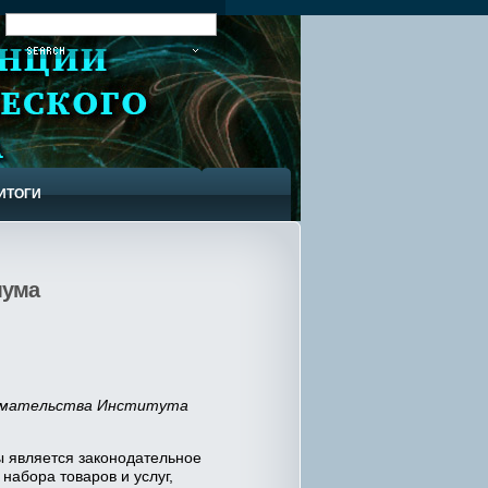
:
ИТОГИ
мума
нимательства Института
ы является законодательное
абора товаров и услуг,