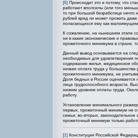
[5]
Происходит это и потому, что ст
работают вполсилы (или того меньш
то при большой безработице ничто 
рублей вряд ли может прожить даже 
полагающихся ему как малоимущему 
К сожалению, на нынешнем этапе с
ни в какие экономические и правовы
прожиточного минимума в стране, то
Данный вывод основывается на след
необходимых для удовлетворения пе
содержание жилья, медицинское обс
низкая оплата труда у большинства
прожиточного минимума, не учитывае
Доля бедных в России оценивается н
лица трудоспособного возраста. Вы
низким уровнем оплаты труда. Окол
работу.
Установление минимального размера
первых, прожиточный минимум не от
семьи; во-вторых, законодательное
прожиточный минимум только работн
[1]
Конституция Российской Федерации