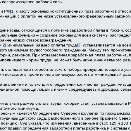
 воспроизводство рабочей силы.
ии РФ
[1]
к числу основных конституционных прав работников относи
риминации с оплатой не ниже установленного федеральным законо
ние годы, относящиеся к политике заработной платы в России, со
циальные функции – создание основы для всей системы распредел
райне низких ставок вознаграждения.
Ф
[2]
минимальный размер оплаты труда
[3]
устанавливается на всей
ного минимума трудоспособного гражданина. Между тем прожито
тории, регионов. При этом месячная заработная плата работника, 
ыполнившего нормы труда, не может быть ниже минимального разм
 стандартного потребительского набора продуктов, товаров и услу
и показатель прожиточного минимума растет, а минимальный разм
значение не только для определения количества граждан, живущи
 социальной помощи лицам с низким среднедушевым доходом, сем
имальный размер оплаты труда, который стал устанавливаться в Р
житочного минимума.
ересным кажется Определение Судебной коллегии по гражданским
отрудницы детского сада, расположенного в районе Крайнего Север
озицию, Суд указал, что изменения, внесенные в ст.ст. 129 и 13
вают правил определения заработной платы работника и системы о