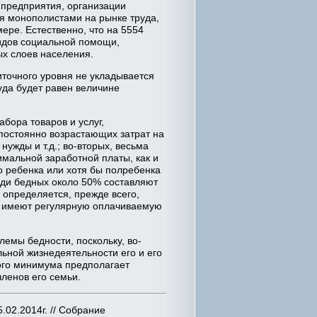
 предприятия, организации
ся монополистами на рынке труда,
ере. Естественно, что на 5554
видов социальной помощи,
ых слоев населения.
точного уровня не укладывается
уда будет равен величине
бора товаров и услуг,
постоянно возрастающих затрат на
жды и т.д.; во-вторых, весьма
имальной заработной платы, как и
го ребенка или хотя бы полребенка
реди бедных около 50% составляют
 определяется, прежде всего,
не имеют регулярную оплачиваемую
емы бедности, поскольку, во-
ьной жизнедеятельности его и его
ого минимума предполагает
ленов его семьи.
.02.2014г. // Собрание