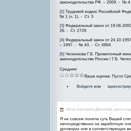
законодательства РФ. – 2009. - № 4.
[2]
Трудовой кодекс Российской Федер
№ 1 (ч. 1). - Ст. 3.
[3]
Федеральный закон от 19.06.2000
26. - Ст. 2729.
[4]
Федеральный закон от 24.10.199
– 1997. - № 43. - Ст. 4904.
[5]
Челнокова Г.Б. Прожиточный мин
законодательстве России / Г.Б. Челн
Средняя:
Ваша оценка:
Пусто
Ср
Войдите
или
зарегистрир
Автор Екатерина Дергунова, дата созда
Я не совсем поняла суть Вашей ста
непосредственно на заработную пла
договорах или в соответствующих вн