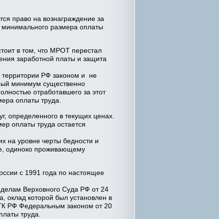
тся право на вознаграждение за
м минимального размера оплаты
стоит в том, что МРОТ перестал
ения заработной платы и защита
 территории РФ законом и не
чный минимум существенно
полностью отработавшего за этот
ера оплаты труда.
г, определенного в текущих ценах.
ер оплаты труда остается
х на уровне черты бедности и
ье, одиноко проживающему
оссии с 1991 года по настоящее
 делам Верховного Суда РФ от 24
а, оклад которой был установлен в
3 ТК РФ Федеральным законом от 20
платы труда.