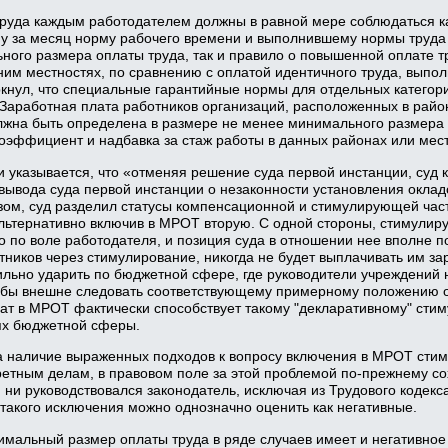
труда каждым работодателем должны в равной мере соблюдаться к
у за месяц норму рабочего времени и выполнившему нормы труда 
ного размера оплаты труда, так и правило о повышенной оплате т
ним местностях, по сравнению с оплатой идентичного труда, выпо
ркнул, что специальные гарантийные нормы для отдельных категор
Заработная плата работников организаций, расположенных в райо
лжна быть определена в размере не менее минимального размера о
эффициент и надбавка за стаж работы в данных районах или мест
и указывается, что «отменяя решение суда первой инстанции, суд 
вывода суда первой инстанции о незаконности установления окла
зом, суд разделил статусы компенсационной и стимулирующей част
льтернативно включив в МРОТ вторую. С одной стороны, стимулиру
 по воле работодателя, и позиция суда в отношении нее вполне п
тников через стимулирование, никогда не будет выплачивать им з
ильно ударить по бюджетной сфере, где руководители учреждений 
тобы внешне следовать соответствующему примерному положению о
т в МРОТ фактически способствует такому "декларативному" сти
ях бюджетной сферы.
 на наличие выраженных подходов к вопросу включения в МРОТ ст
кретным делам, в правовом поле за этой проблемой по-прежнему с
 ни руководствовался законодатель, исключая из Трудового кодек
такого исключения можно однозначно оценить как негативные.
мальный размер оплаты труда в ряде случаев имеет и негативное 