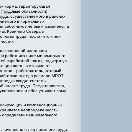
ак норма, гарантирующая
(трудовые обязанности),
руда, осуществляемого в районах
лняемого в нормальных
ий работников не были изменены, а
нах Крайнего Севера и
платы труда, после чего к ней
ностях.
кассационной инстанции
дов работника ниже минимального
ей заработной платы, подчеркнув
ющая часть, в отличие от
онятна - работодатель, который
аработную плату в размере МРОТ.
нередко вводят системы
б оплате труда. Представляется,
мулированию и обесценивает саму
имулирующих и компенсационных
охраняется неопределенность.
са определение минимального
значение для лиц наемного труда.