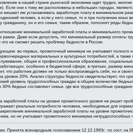
ановление в нашей стране рыночной экономики идет трудно, многие
е). Если они к тому же расположены в небольших городах, являют
не мешает им устанавливать заработную плату в минимальном разм
одинокий человек, а если у него семья, то и при получении иных 
гражданину, он и его семья, таким образом, пополнят ряды бедн
оотношение минимальной заработной платы и минимального прожи
е рамки. Даже если допустить, что минимальный размер оплаты тр
 это не сможет решить проблему бедности в России.
ующем: во-первых, прожиточный минимум не учитывает полного на
рвоочередных материальных и культурных потребностей, а также 
луживание, общее и профессиональное образование, социальные ну
 работающих, особенно в бюджетной сфере; в-третьих, размер мин
т, что работник должен не только воспроизводить себя, но и свое
а уровне 20%. Анализ структуры бедности свидетельствует, что с
сокий уровень трудоспособных граждан в общем количестве бедных
о 30% бедных составляют семьи, где все трудоспособные гражда
 заработной платы на уровне прожиточного уровня не решит пробл
ражает реальные потребности человека, необходимые для нормал
 закрепление минимальной заработной платы на уровне прожиточн
ика, но не учитывает прожиточного минимума нетрудоспособных ч
. Принята всенародным голосованием 12.12.1993г.: по сост. на 05