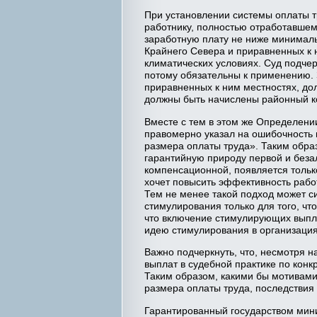
При установлении системы оплаты 
работнику, полностью отработавшем
заработную плату не ниже минималь
Крайнего Севера и приравненных к 
климатических условиях. Суд подче
потому обязательны к применению. 
приравненных к ним местностях, до
должны быть начислены районный ко
Вместе с тем в этом же Определени
правомерно указал на ошибочность 
размера оплаты труда». Таким обра
гарантийную природу первой и беза
компенсационной, появляется только
хочет повысить эффективность рабо
Тем не менее такой подход может с
стимулирования только для того, ч
что включение стимулирующих выпла
идею стимулирования в организаци
Важно подчеркнуть, что, несмотря
выплат в судебной практике по кон
Таким образом, какими бы мотивами
размера оплаты труда, последствия 
Гарантированный государством мини