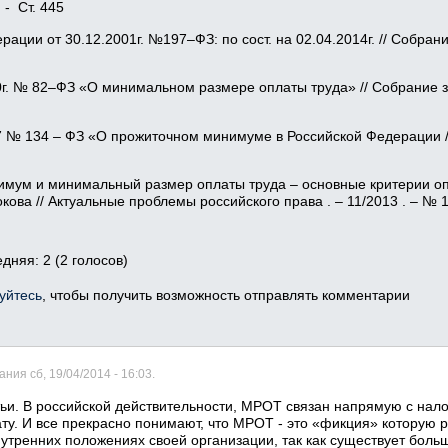
 - Ст. 445
ации от 30.12.2001г. №197–ФЗ: по сост. на 02.04.2014г. // Собрани
г. № 82–ФЗ «О минимальном размере оплаты труда» // Собрание з
7 № 134 – ФЗ «О прожиточном минимуме в Российской Федерации /
имум и минимальный размер оплаты труда – основные критерии о
окова // Актуальные проблемы российского права . – 11/2013 . – № 1
едняя:
2
(
2
голосов)
уйтесь
, чтобы получить возможность отправлять комментарии
ния сб, 19/04/2014 - 16:03.
тьи. В российской действительности, МРОТ связан напрямую с нал
ту. И все прекрасно понимают, что МРОТ - это «фикция» которую 
утренних положениях своей организации, так как существует боль