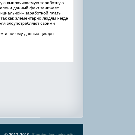
ьную выплачиваемую заработную
степени данный факт занижает
фициальной» заработной платы.
так как элементарно людям негде
теля злоупотребляют своими
ум и почему данные цифры
© 2012-2019,
Siberian law university