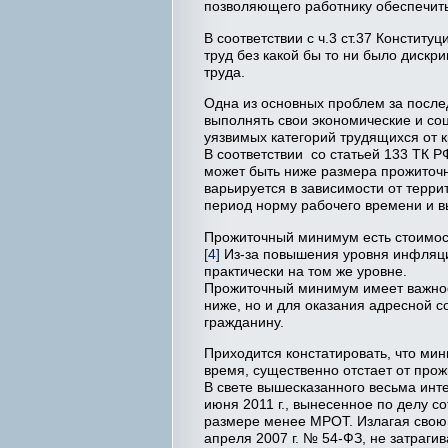
позволяющего работнику обеспечить
В соответствии с ч.3 ст.37 Конституц
труд без какой бы то ни было диск
труда.
Одна из основных проблем за послед
выполнять свои экономические и со
уязвимых категорий трудящихся от к
В соответствии со статьей 133 ТК Р
может быть ниже размера прожиточ
варьируется в зависимости от терри
период норму рабочего времени и в
Прожиточный минимум есть стоимость
[4]
Из-за повышения уровня инфляци
практически на том же уровне.
Прожиточный минимум имеет важное 
ниже, но и для оказания адресной
гражданину.
Приходится констатировать, что мин
время, существенно отстает от про
В свете вышесказанного весьма инт
июня 2011 г., вынесенное по делу с
размере менее МРОТ. Излагая свою п
апреля 2007 г. № 54-ФЗ, не затраги