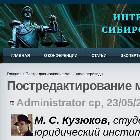
ГЛАВНАЯ
О КОНФЕРЕНЦИИ
СТАТЬИ
ЭКСПЕРТ
Главная
» Постредактирование машинного перевода
Постредактирование 
Administrator ср, 23/05/
М. С. Кузюков,
студ
юридический инсти