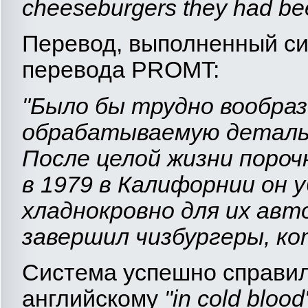
cheeseburgers they had bee
Перевод, выполненный си
перевода PROMT:
"Было бы трудно вообраз
обрабатываемую деталь
После целой жизни пороч
в 1979 в Калифорнии он 
хладнокровно для их авто
завершил чизбургеры, ко
Система успешно справил
английскому
"
in
cold
blood