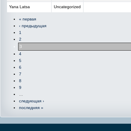
Yana Latsa
Uncategorized
« первая
‹ предыдущая
1
2
3
4
5
6
7
8
9
…
следующая ›
последняя »