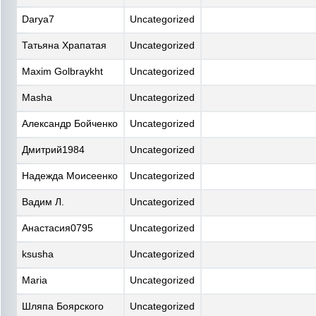
Darya7
Uncategorized
Татьяна Храпатая
Uncategorized
Maxim Golbraykht
Uncategorized
Masha
Uncategorized
Александр Бойченко
Uncategorized
Дмитрий1984
Uncategorized
Надежда Моисеенко
Uncategorized
Вадим Л.
Uncategorized
Анастасия0795
Uncategorized
ksusha
Uncategorized
Maria
Uncategorized
Шляпа Боярского
Uncategorized