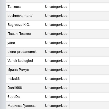
Танюша
Uncategorized
buchneva maria
Uncategorized
Bugreeva K.O.
Uncategorized
Павел Пешков
Uncategorized
yana
Uncategorized
elena-prodanomsk
Uncategorized
Vanek kostoglod
Uncategorized
Ирина Рамус
Uncategorized
Iriska66
Uncategorized
Daniil666
Uncategorized
6opoDa
Uncategorized
Маринка Гуляева
Uncategorized