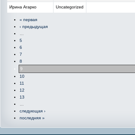
Ирина Агарко
Uncategorized
« первая
‹ предыдущая
…
5
6
7
8
9
10
11
12
13
…
следующая ›
последняя »