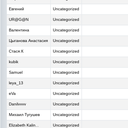
Евгений
Uncategorized
UR@G@N
Uncategorized
Валентина
Uncategorized
Цыганова Анастасия
Uncategorized
Стася.К
Uncategorized
kubik
Uncategorized
Samuel
Uncategorized
leya_13
Uncategorized
eVa
Uncategorized
Danilvvvv
Uncategorized
Михаил Тугушев
Uncategorized
Elizabeth Kalin...
Uncategorized