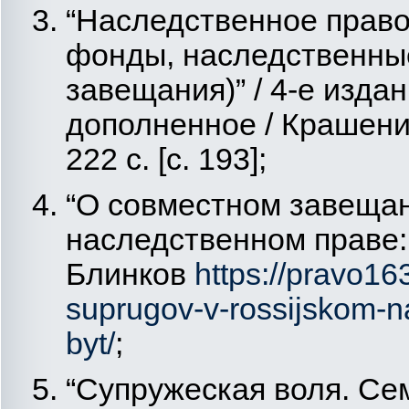
“Наследственное прав
фонды, наследственны
завещания)” / 4-е изда
дополненное / Крашенин
222 с. [с. 193];
“О совместном завещан
наследственном праве: 
Блинков
https://pravo1
suprugov-v-rossijskom-na
byt/
;
“Супружеская воля. Се