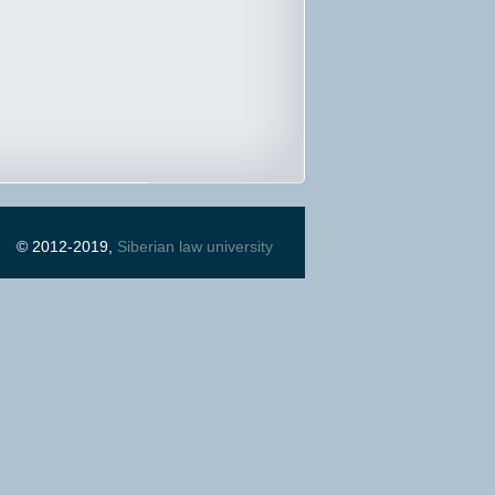
© 2012-2019,
Siberian law university